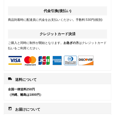
代金引換(後払い)
商品到着時に配達員に代金をお支払いください。手数料:530円(税別)
クレジットカード決済
ご購入と同時に制作が開始となります。
お急ぎの方
はクレジットカード
払いをご利用ください。
local_shipping
送料について
全国一律送料250円
（沖縄、離島は1800円）
today
お届けについて