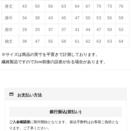
身丈
43
50
56
63
64
67
70
73
76
身巾
34
38
43
45
47
50
53
56
59
肩巾
29
33
37
37
41
44
47
50
53
袖丈
38
47
55
58
61
62
63
63
64
※サイズは商品の実寸を平置きで計測しております。
繊維製品ですので2cm前後の誤差が出る場合があります。
payment
お支払い方法
銀行振込(前払い)
ご入金確認後
に製作開始となります。 振込手数料はお客様ご負担とな
ります。ご了承ください。