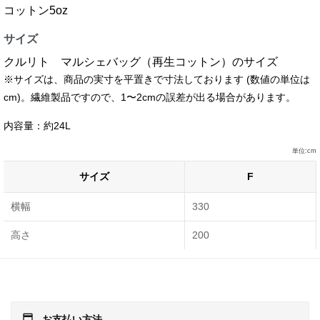
コットン5oz
サイズ
クルリト マルシェバッグ（再生コットン）のサイズ
※サイズは、商品の実寸を平置きで寸法しております (数値の単位は
cm)。繊維製品ですので、1〜2cmの誤差が出る場合があります。
内容量：約24L
単位:cm
サイズ
F
横幅
330
高さ
200
payment
お支払い方法