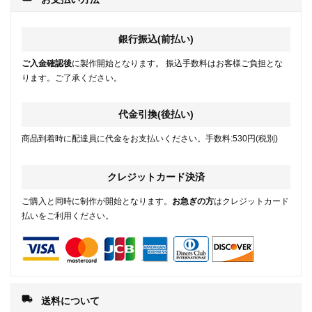
銀行振込(前払い)
ご入金確認後
に製作開始となります。 振込手数料はお客様ご負担とな
ります。ご了承ください。
代金引換(後払い)
商品到着時に配達員に代金をお支払いください。手数料:530円(税別)
クレジットカード決済
ご購入と同時に制作が開始となります。
お急ぎの方
はクレジットカード
払いをご利用ください。
local_shipping
送料について