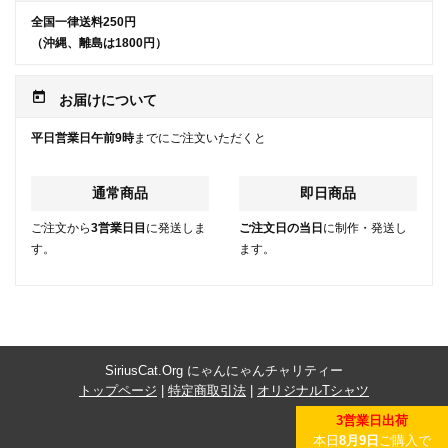
全国一律送料250円
（沖縄、離島は1800円）
today
お届けについて
平日営業日午前9時
までにご注文いただくと
通常商品
即日商品
ご注文から
3営業日目
に発送しま
ご注文日の当日
に制作・発送し
す。
ます。
SiriusCat.Org にゃんにゃんチャリティー
トップページ
|
特定商取引法
|
オリジナルTシャツ
3営業日出荷
本日
8月9日
ご購入で