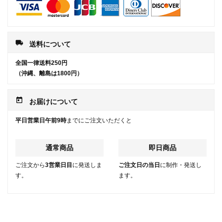
local_shipping
送料について
全国一律送料250円
（沖縄、離島は1800円）
today
お届けについて
平日営業日午前9時
までにご注文いただくと
通常商品
即日商品
ご注文から
3営業日目
に発送しま
ご注文日の当日
に制作・発送し
す。
ます。