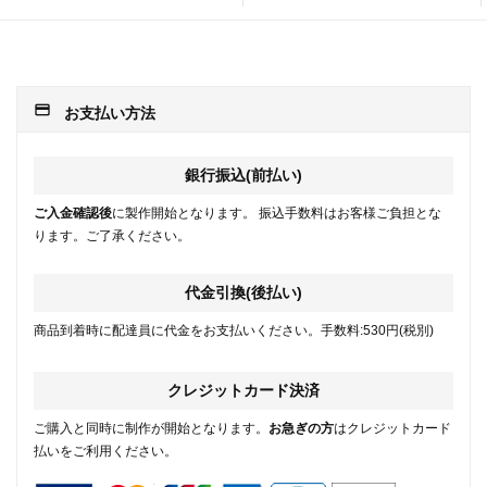
payment
お支払い方法
銀行振込(前払い)
ご入金確認後
に製作開始となります。 振込手数料はお客様ご負担とな
ります。ご了承ください。
代金引換(後払い)
商品到着時に配達員に代金をお支払いください。手数料:530円(税別)
クレジットカード決済
ご購入と同時に制作が開始となります。
お急ぎの方
はクレジットカード
払いをご利用ください。