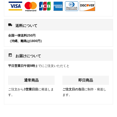
local_shipping
送料について
全国一律送料250円
（沖縄、離島は1800円）
today
お届けについて
平日営業日午前9時
までにご注文いただくと
通常商品
即日商品
ご注文から
3営業日目
に発送しま
ご注文日の当日
に制作・発送し
す。
ます。