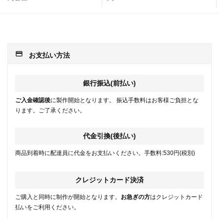
payment
お支払い方法
銀行振込(前払い)
ご入金確認後
に製作開始となります。 振込手数料はお客様ご負担とな
ります。ご了承ください。
代金引換(後払い)
商品到着時に配達員に代金をお支払いください。手数料:530円(税別)
クレジットカード決済
ご購入と同時に制作が開始となります。
お急ぎの方
はクレジットカード
払いをご利用ください。