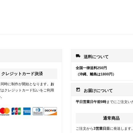
local_shipping
送料について
全国一律送料250円
クレジットカード決済
（沖縄、離島は1800円）
と同時に制作が開始となります。
お
today
方
はクレジットカード払いをご利用
お届けについて
い。
平日営業日午前9時
までにご注文い
通常商品
ご注文から
3営業日目
に発送します