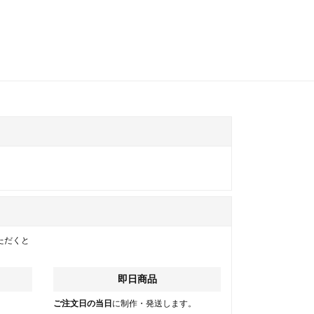
ただくと
即日商品
。
ご注文日の当日
に制作・発送します。