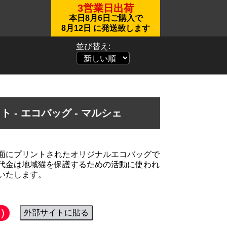
3営業日出荷
本日
8月6日
ご購入で
8月12日
に発送致します
並び替え:
 - エコバッグ - マルシェ
面にプリントされたオリジナルエコバッグで
代金は地域猫を保護するための活動に使われ
)
外部サイトに貼る