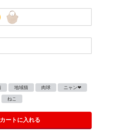
猫
地域猫
肉球
ニャン❤
ねこ
カートに入れる