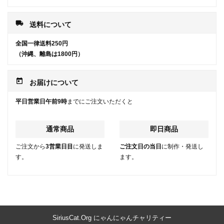
local_shipping
送料について
全国一律送料250円
（沖縄、離島は1800円）
today
お届けについて
平日営業日午前9時
までにご注文いただくと
通常商品
即日商品
ご注文から
3営業日目
に発送しま
ご注文日の当日
に制作・発送し
す。
ます。
SiriusCat.Org にゃんにゃんチャリティー