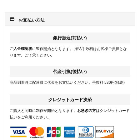
payment
お支払い方法
銀行振込(前払い)
ご入金確認後
に製作開始となります。 振込手数料はお客様ご負担とな
ります。ご了承ください。
代金引換(後払い)
商品到着時に配達員に代金をお支払いください。手数料:530円(税別)
クレジットカード決済
ご購入と同時に制作が開始となります。
お急ぎの方
はクレジットカード
払いをご利用ください。