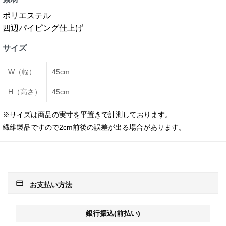
ポリエステル
四辺パイピング仕上げ
サイズ
W（幅）
45cm
H（高さ）
45cm
※サイズは商品の実寸を平置きで計測しております。
繊維製品ですので2cm前後の誤差が出る場合があります。
payment
お支払い方法
銀行振込(前払い)