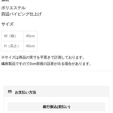
ポリエステル
四辺パイピング仕上げ
サイズ
W（幅）
45cm
H（高さ）
45cm
※サイズは商品の実寸を平置きで計測しております。
繊維製品ですので2cm前後の誤差が出る場合があります。
payment
お支払い方法
銀行振込(前払い)