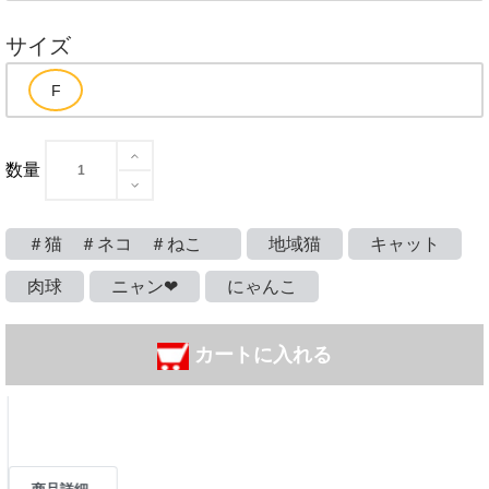
サイズ
数量
＃猫 ＃ネコ ＃ねこ
地域猫
キャット
肉球
ニャン❤
にゃんこ
カートに入れる